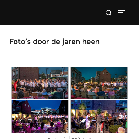
Ga
Zoek
naar
TOGGLE
naar:
de
inhoud
Foto’s door de jaren heen