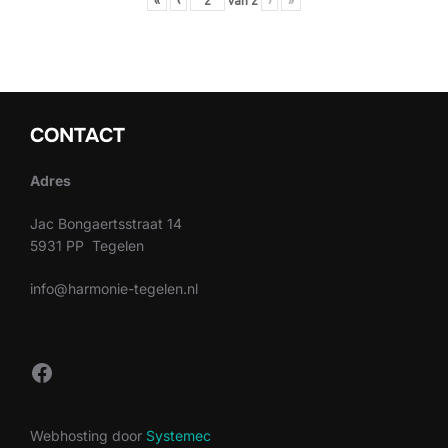
«
‹
van
2
›
»
CONTACT
Adres
Jac Bongaertsstraat 14
5931 PP Tegelen
info@harmonie-tegelen.nl
Facebook
Webhosting door
Systemec