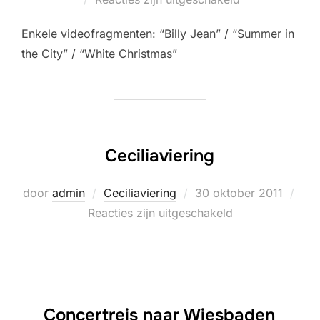
Enkele videofragmenten: “Billy Jean” / “Summer in
the City” / “White Christmas”
Ceciliaviering
Geplaatst
door
admin
Ceciliaviering
30 oktober 2011
op
Reacties zijn uitgeschakeld
Concertreis naar Wiesbaden