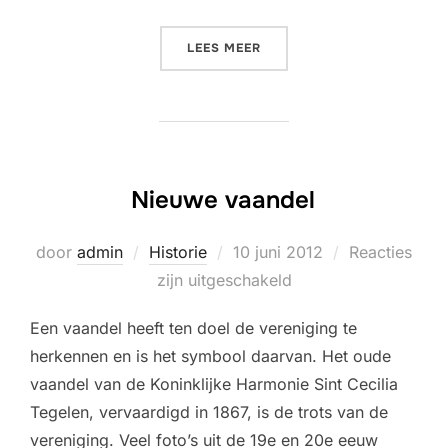
“CONCERTREIS NAAR GENT
LEES MEER
Nieuwe vaandel
Geplaatst
door
admin
Historie
10 juni 2012
Reacties
op
zijn uitgeschakeld
Een vaandel heeft ten doel de vereniging te
herkennen en is het symbool daarvan. Het oude
vaandel van de Koninklijke Harmonie Sint Cecilia
Tegelen, vervaardigd in 1867, is de trots van de
vereniging. Veel foto’s uit de 19e en 20e eeuw