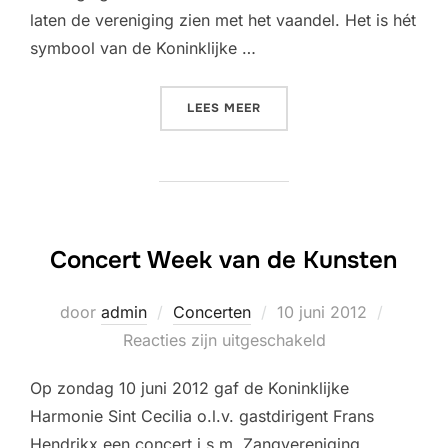
laten de vereniging zien met het vaandel. Het is hét
symbool van de Koninklijke …
“NIEUWE VAANDEL”
LEES MEER
Concert Week van de Kunsten
Geplaatst
door
admin
Concerten
10 juni 2012
op
Reacties zijn uitgeschakeld
Op zondag 10 juni 2012 gaf de Koninklijke
Harmonie Sint Cecilia o.l.v. gastdirigent Frans
Hendrikx een concert i.s.m. Zangvereniging