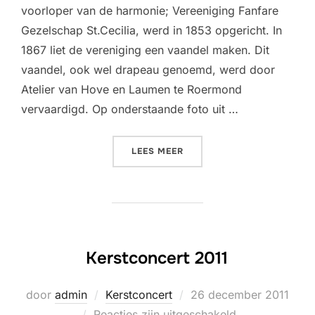
voorloper van de harmonie; Vereeniging Fanfare
Gezelschap St.Cecilia, werd in 1853 opgericht. In
1867 liet de vereniging een vaandel maken. Dit
vaandel, ook wel drapeau genoemd, werd door
Atelier van Hove en Laumen te Roermond
vervaardigd. Op onderstaande foto uit …
“OUDE VAANDEL”
LEES MEER
Kerstconcert 2011
Geplaatst
door
admin
Kerstconcert
26 december 2011
op
Reacties zijn uitgeschakeld