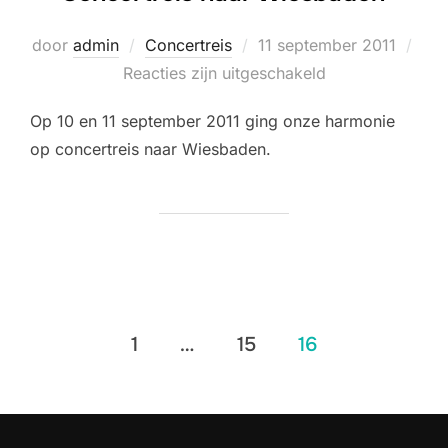
Geplaatst
door
admin
Concertreis
11 september 2011
op
Reacties zijn uitgeschakeld
Op 10 en 11 september 2011 ging onze harmonie
op concertreis naar Wiesbaden.
Berichten
1
…
15
16
paginering