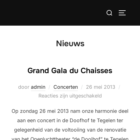
Ga
Zoek
naar
TOGGLE
naar:
de
inhoud
Nieuws
Grand Gala du Chaisses
Geplaatst
door
admin
Concerten
26 mei 2013
op
Reacties zijn uitgeschakeld
Op zondag 26 mei 2013 nam onze harmonie deel
aan een concert in de Doofhof te Tegelen ter
gelegenheid van de voltooiing van de renovatie
van het Openluchttheater “de Doolhof” te Tegelen