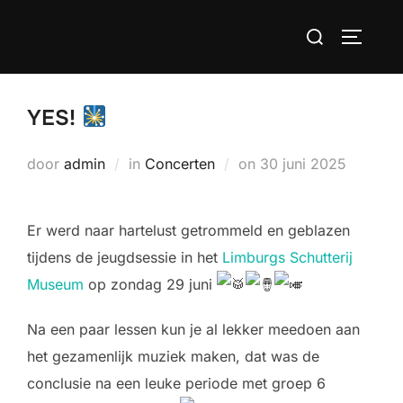
Ga
Zoek
naar
TOGGLE
naar:
de
inhoud
YES!
Geplaatst
door
admin
in
Concerten
on
30 juni 2025
op
Er werd naar hartelust getrommeld en geblazen
tijdens de jeugdsessie in het
Limburgs Schutterij
Museum
op zondag 29 juni
Na een paar lessen kun je al lekker meedoen aan
het gezamenlijk muziek maken, dat was de
conclusie na een leuke periode met groep 6