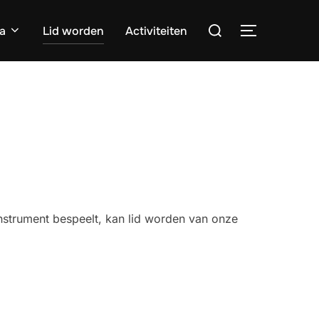
Zoek
a
Lid worden
Activiteiten
TOGGLE ZI
naar:
instrument bespeelt, kan lid worden van onze