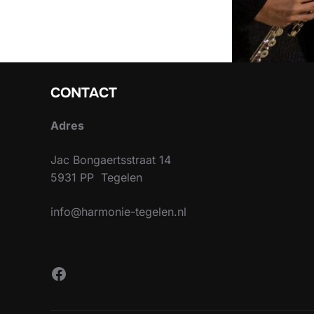
CONTACT
Adres
Jac Bongaertsstraat 14
5931 PP Tegelen
info@harmonie-tegelen.nl
Facebook