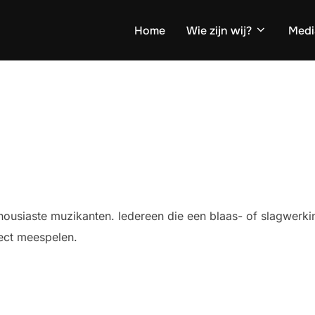
Home
Wie zijn wij?
Medi
nthousiaste muzikanten. Iedereen die een blaas- of slagwerk
rect meespelen.