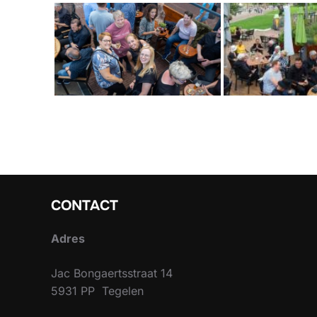
CONTACT
Adres
Jac Bongaertsstraat 14
5931 PP Tegelen