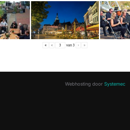
«
‹
van
3
›
»
Webhosting door
Systemec