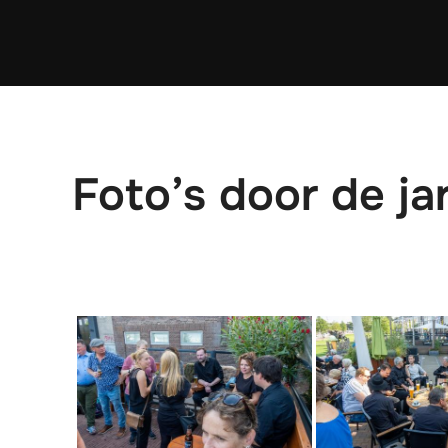
Ga
naar
de
inhoud
Foto’s door de ja