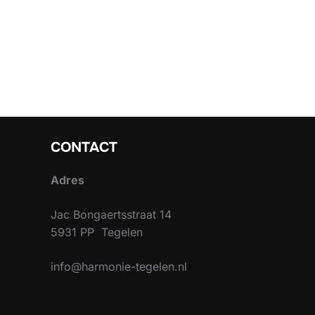
CONTACT
Adres
Jac Bongaertsstraat 14
5931 PP Tegelen
info@harmonie-tegelen.nl