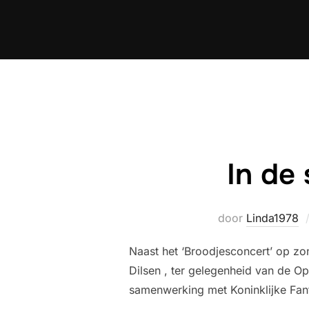
Ga
naar
de
inhoud
In de
door
Linda1978
Naast het ‘Broodjesconcert’ op zo
Dilsen , ter gelegenheid van de 
samenwerking met Koninklijke Fanf