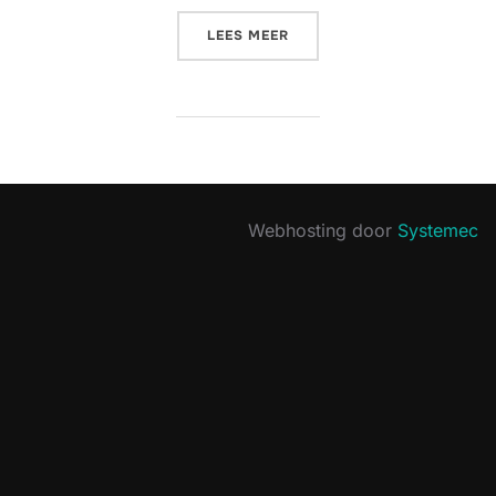
“IN DE SJEEM ONGER DE A
LEES MEER
Webhosting door
Systemec