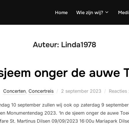
Home
Wie zijn wij?
Medi
Auteur:
Linda1978
 sjeem onger de auwe 
Geplaatst
Concerten
,
Concertreis
2 september 2023
Reacties 
op
ndag 10 september zullen wij ook op zaterdag 9 september
Open Monumentendag 2023. ‘In de sjeem onger de auwe Toeër
are St. Martinus Dilsen 09/09/2023 16:00u Mariapark Dilse