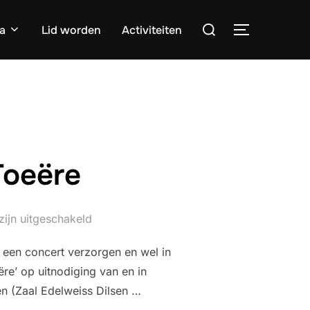
Zoek
a
Lid worden
Activiteiten
TOGGLE ZI
naar:
Toeëre
zijn uitgeschakeld
 een concert verzorgen en wel in
e’ op uitnodiging van en in
n (Zaal Edelweiss Dilsen …