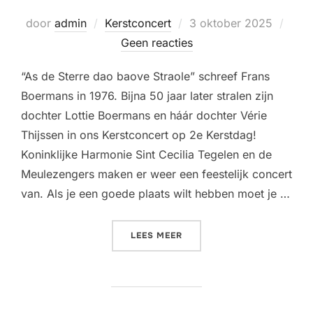
Geplaatst
door
admin
Kerstconcert
3 oktober 2025
op
Geen reacties
“As de Sterre dao baove Straole” schreef Frans
Boermans in 1976. Bijna 50 jaar later stralen zijn
dochter Lottie Boermans en háár dochter Vérie
Thijssen in ons Kerstconcert op 2e Kerstdag!
Koninklijke Harmonie Sint Cecilia Tegelen en de
Meulezengers maken er weer een feestelijk concert
van. Als je een goede plaats wilt hebben moet je …
“AS DE STERRE STRAOLE
”
LEES MEER