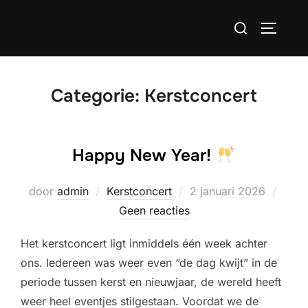
Ga
Zoek
naar
TOGGLE
naar:
de
inhoud
Categorie:
Kerstconcert
Happy New Year!
Geplaatst
door
admin
Kerstconcert
2 januari 2026
op
Geen reacties
Het kerstconcert ligt inmiddels één week achter
ons. Iedereen was weer even “de dag kwijt” in de
periode tussen kerst en nieuwjaar, de wereld heeft
weer heel eventjes stilgestaan. Voordat we de