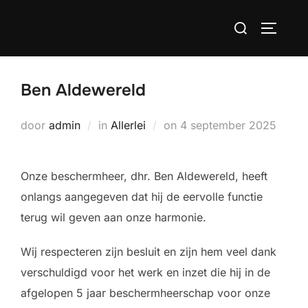
Ga
Zoek
naar
TOGGLE
naar:
de
inhoud
Ben Aldewereld
Geplaatst
door
admin
in
Allerlei
on
4 september 2025
op
Onze beschermheer, dhr. Ben Aldewereld, heeft
onlangs aangegeven dat hij de eervolle functie
terug wil geven aan onze harmonie.
Wij respecteren zijn besluit en zijn hem veel dank
verschuldigd voor het werk en inzet die hij in de
afgelopen 5 jaar beschermheerschap voor onze